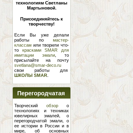
технологиям Светланы
Мартыновой.
Присоединяйтесь к
творчеству!
Если Вы уже делали
работы по
мастер-
классам
или творили что-
то
красками SMAR для
имитации эмали
, то
присылайте на почту
svetlana@smar-deco.ru
свои работы для
ШКОЛЫ SMAR
.
Перегородчатая
эмаль
Творческий
обзор
о
технологиях и техниках
ювелирных эмалей, о
перегородчатой эмали, о
ее истории в России и в
мире, об основных