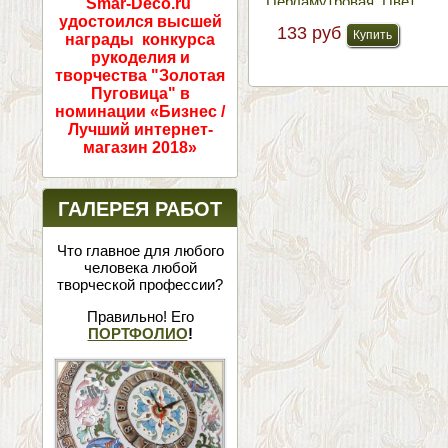
Перламутровая. Цвет
Smar-Deco.ru
№6 Бронза
удостоился высшей
133 руб
награды конкурса
рукоделия и
творчества "Золотая
Пуговица" в
номинации «Бизнес /
Лучший интернет-
магазин 2018»
ГАЛЕРЕЯ РАБОТ
Что главное для любого
человека любой
творческой профессии?
Правильно! Его
ПОРТФОЛИО
!