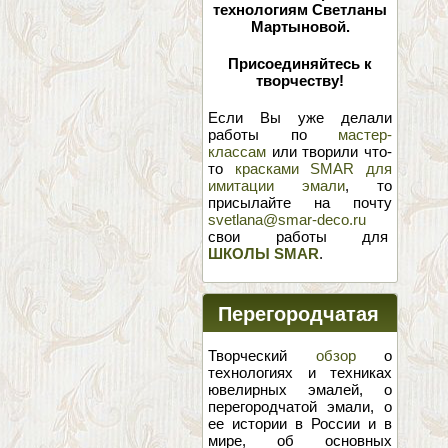
технологиям Светланы
Мартыновой.
Присоединяйтесь к
творчеству!
Если Вы уже делали
работы по
мастер-
классам
или творили что-
то
красками SMAR для
имитации эмали
, то
присылайте на почту
svetlana@smar-deco.ru
свои работы для
ШКОЛЫ SMAR
.
Перегородчатая
эмаль
Творческий
обзор
о
технологиях и техниках
ювелирных эмалей, о
перегородчатой эмали, о
ее истории в России и в
мире, об основных