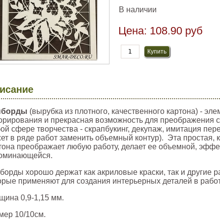
В наличии
Цена:
108.90 руб
исание
пборды
(вырубка из плотного, качественного картона) - эл
орирования и прекрасная возможность для преображения с
ой сфере творчества - скрапбукинг, декупаж, имитация пер
ет в ряде работ заменить объемный контур). Эта простая, 
тона преображает любую работу, делает ее объемной, эффе
оминающейся.
борды хорошо держат как акриловые краски, так и другие 
орые применяют для создания интерьерных деталей в работ
щина 0,9-1,15 мм.
мер 10/10см.