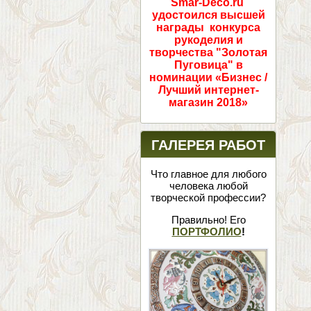
Smar-Deco.ru
удостоился высшей
награды конкурса
рукоделия и
творчества "Золотая
Пуговица" в
номинации «Бизнес /
Лучший интернет-
магазин 2018»
ГАЛЕРЕЯ РАБОТ
Что главное для любого
человека любой
творческой профессии?
Правильно! Его
ПОРТФОЛИО
!