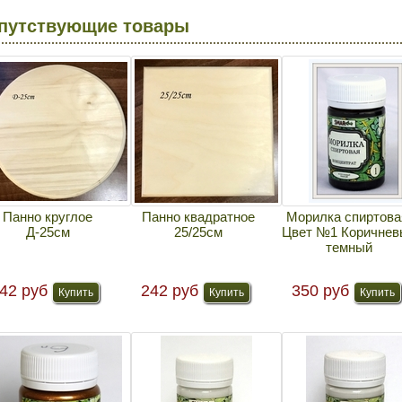
путствующие товары
Панно круглое
Панно квадратное
Морилка спиртова
Д-25см
25/25см
Цвет №1 Коричнев
темный
42 руб
242 руб
350 руб