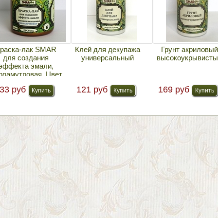
раска-лак SMAR
Клей для декупажа
Грунт акриловый
для создания
универсальный
высокоукрывисты
эффекта эмали,
рламутровая. Цвет
№6 Бронза
33 руб
121 руб
169 руб